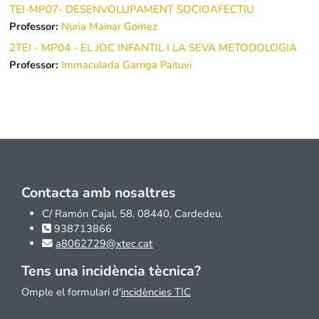
TEI-MP07- DESENVOLUPAMENT SOCIOAFECTIU
Professor:
Nuria Mainar Gomez
2TEI - MP04 - EL JOC INFANTIL I LA SEVA METODOLOGIA
Professor:
Immaculada Garriga Paituvi
Contacta amb nosaltres
C/ Ramón Cajal, 58. 08440, Cardedeu.
938713866
a8062729@xtec.cat
Tens una incidència tècnica?
Omple el formulari d'
incidències TIC